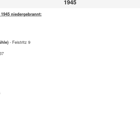
1945
 1945 niedergebrannt:
ühle)
- Feistritz 9
 37
8