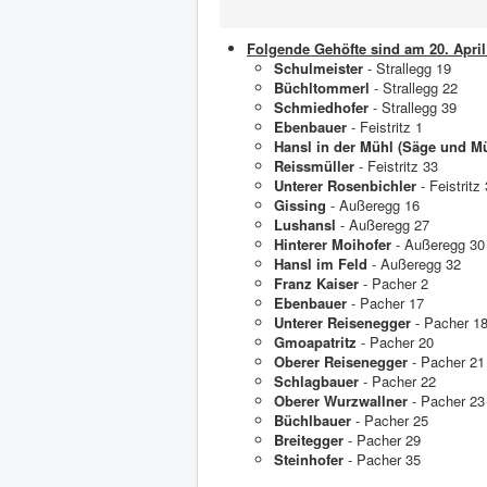
Folgende Gehöfte sind am 20. April
Schulmeister
- Strallegg 19
Büchltommerl
- Strallegg 22
Schmiedhofer
- Strallegg 39
Ebenbauer
- Feistritz 1
Hansl in der Mühl (Säge und M
Reissmüller
- Feistritz 33
Unterer Rosenbichler
- Feistritz
Gissing
- Außeregg 16
Lushansl
- Außeregg 27
Hinterer Moihofer
- Außeregg 30
Hansl im Feld
- Außeregg 32
Franz Kaiser
- Pacher 2
Ebenbauer
- Pacher 17
Unterer Reisenegger
- Pacher 1
Gmoapatritz
- Pacher 20
Oberer Reisenegger
- Pacher 21
Schlagbauer
- Pacher 22
Oberer Wurzwallner
- Pacher 23
Büchlbauer
- Pacher 25
Breitegger
- Pacher 29
Steinhofer
- Pacher 35