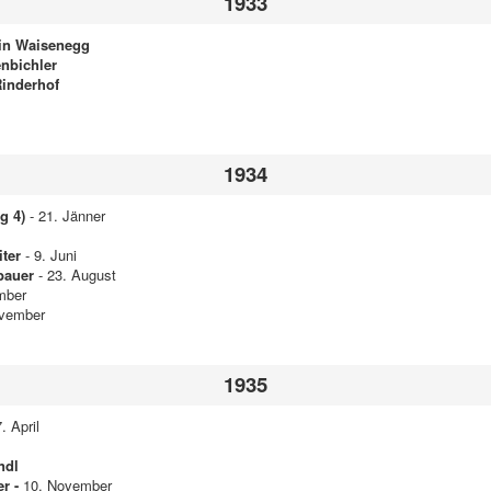
1933
 in Waisenegg
nbichler
Rinderhof
1934
g 4)
- 21. Jänner
ter
- 9. Juni
bauer
- 23. August
mber
ovember
1935
. April
ndl
er -
10. November