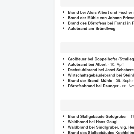
Brand bei Alois Albert und Fischer
Brand der Mühle von Johann Friese
Brand des Dörrofens bei Franzl in 
Autobrand am Bründlweg
Großfeuer bei Doppelhofer (Stralleg
Autobrand bei Albert
- 10. April
Dachstuhlbrand bei Josef Schaberei
Wirtschaftsgebäudebrand bei Stein
Brand der Brandl Mühle
- 06. Septe
Dörrofenbrand bei Paunger
- 26. N
Brand Stallgebäude Goldgruber
-
17
Waldbrand bei Hans Gaugl
Waldbrand bei Sindlgruber, vlg. He
Brand des Stallgebäudes Kochleitn