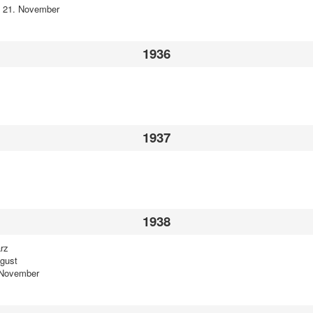
-
21. November
1936
1937
1938
rz
ugust
 November