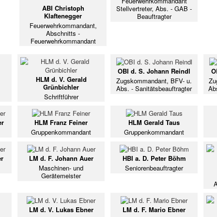
Feuerwehrkommandant
ABI Christoph
Stellvertreter, Abs. - GAB -
Klaftenegger
Beauftragter
Feuerwehrkommandant,
Abschnitts -
Feuerwehrkommandant
OBI d. S. Johann Reindl
O
HLM d. V. Gerald
Zugskommandant, BFV- u.
Zu
Grünbichler
Abs. - Sanitätsbeauftragter
Ab
Schriftführer
er
HLM Franz Feiner
HLM Gerald Taus
Gruppenkommandant
Gruppenkommandant
r
LM d. F. Johann Auer
HBI a. D. Peter Böhm
Maschinen- und
Seniorenbeauftragter
Gerätemeister
A
LM d. V. Lukas Ebner
LM d. F. Mario Ebner