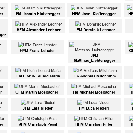
er
FM Jasmin Klaftenegger
HFM Josef Klaftenegger
HF
HFM Alexander Lechner
FM Dominik Lechner
ger
HFM Franz Lehofer
O
JFM
Matthias_Lichtenegger
r
FM Florin-Eduard Maria
FA Andreas Milchrahm
r
OFM Martin Mosbacher
FM Michael Mosbacher
H
r
JFM Lara Niederl
FM Luca Niederl
er
JFM Christoph Pessl
HFM Christian Piller
H