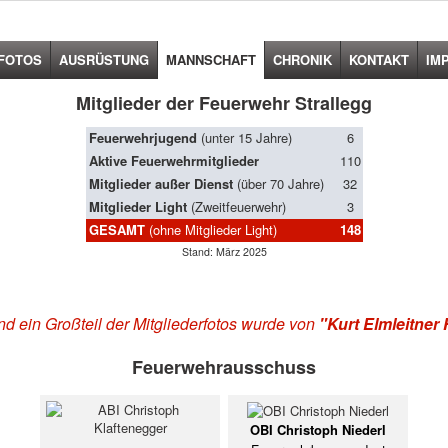
FOTOS
AUSRÜSTUNG
MANNSCHAFT
CHRONIK
KONTAKT
IM
Mitglieder der Feuerwehr Strallegg
Feuerwehrjugend
(unter 15 Jahre)
6
Aktive Feuerwehrmitglieder
110
Mitglieder außer Dienst
(über 70 Jahre)
32
Mitglieder Light
(Zweitfeuerwehr)
3
GESAMT
(ohne Mitglieder Light)
148
Stand: März 2025
d ein Großteil der Mitgliederfotos wurde von
"Kurt Elmleitner 
Feuerwehrausschuss
OBI Christoph Niederl