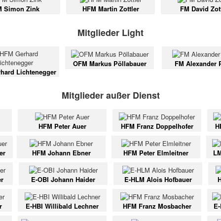
 Simon Zink
HFM Martin Zottler
FM David Zott
Mitglieder Light
OFM Markus Pöllabauer
FM Alexander 
hard Lichtenegger
Mitglieder außer Dienst
HFM Peter Auer
HFM Franz Doppelhofer
H
er
HFM Johann Ebner
HFM Peter Elmleitner
LM
er
E-OBI Johann Haider
E-HLM Alois Hofbauer
r
E-HBI Willibald Lechner
HFM Franz Mosbacher
E-