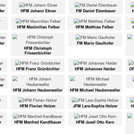
fer
HFM Johann Ebner
FM Daniel Ebenbauer
HFM Maximilian Felber
HFM Matthias Felber
ler
FM Mario Gaulhofer
HFM Christoph
Friesenbichler
r
HFM Franz Grünbichler
HFM Johannes Haider
OF
er
HFM Johann Haubenwaller
HFM Michael Haubenwaller
HFM Florian Holzer
JFM Lara-Sophia Holzer
H
r
HFM Manfred Kandlbauer
HFM Josef Otto Kern