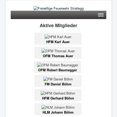
Toggle
Navigation
STARTSEITE
Aktive Mitglieder
NEWS
HFM Karl Auer
EINSÄTZE
FOTOS
OFM Thomas Auer
AUSRÜSTUNG
OFM Robert Baumegger
MANNSCHAFT
CHRONIK
FM Daniel Böhm
KONTAKT
HFM Gerhard Böhm
IMPRESSUM & DATENSCHUTZ
HLM Johann Böhm