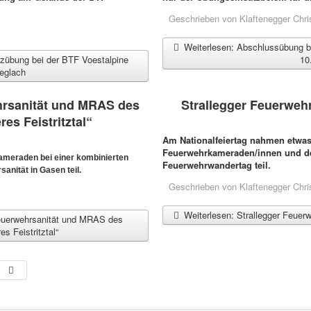
Geschrieben von
Klaftenegger Chri
Weiterlesen: Abschlussübung 
zübung bei der BTF Voestalpine
10
ieglach
rsanität und MRAS des
Strallegger Feuerweh
es Feistritztal“
Am Nationalfeiertag nahmen etwas
Feuerwehrkameraden/innen und de
meraden bei einer kombinierten
Feuerwehrwandertag teil.
nität in Gasen teil.
Geschrieben von
Klaftenegger Chri
Weiterlesen: Strallegger Feuer
euerwehrsanität und MRAS des
s Feistritztal“