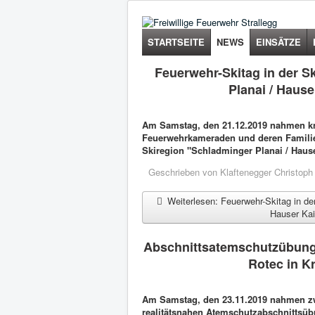
STARTSEITE
NEWS
EINSÄTZE
Feuerwehr-Skitag in der S
Planai / Hause
Am Samstag, den 21.12.2019 nahmen k
Feuerwehrkameraden und deren Familie
Skiregion "Schladminger Planai / Hauser
Geschrieben von
Klaftenegger Christoph
Weiterlesen: Feuerwehr-Skitag in der
Hauser Kai
Abschnittsatemschutzübung 
Rotec in K
Am Samstag, den 23.11.2019 nahmen z
realitätsnahen Atemschutzabschnittsü