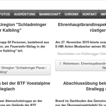
FOTOS
AUSRÜSTUNG
MANNSCHAFT
CHRONIK
KONTAKT
IM
kiregion "Schladminger
Ehrenhauptbrandinspek
r Kaibling"
rüstige
napp 60 Personen, bestehend aus
Am 27. November 2019 feierte un
n, am Feuerwehr-Skitag in der
E-HBI Anton Mosbacher seinen 90
 Kaibling" teil.
Geschrieben von
Klaftenegger Chri
Weiterlesen: Ehrenhauptbrandin
 Skiregion "Schladminger Planai /
Ne
bling"
bei der BTF Voestalpine
Abschlussübung be
rieglach
Strallegg
wei Atemschutztrupps an der
Brand im Dachboden des Gemeinde
bung am Gelände der BTF
nur der Übungseinsatzbefehl für 