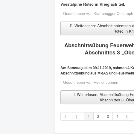
Voestalpine Rotec in Krieglach teil.
Geschrieben von
Klaftenegger Christoph
Weiterlesen: Abschnittsatemschut
Rotec in Kr
Abschnittsübung Feuerweh
Abschnittes 3 „Ober
Am Samstag, dem 09.11.2019, nahmen 4 Ka
Abschnittsübung aus MRAS und Feuerwehrsa
Geschrieben von
Reindl Johann
Weiterlesen: Abschnittsübung F
Abschnittes 3 „Obere
1
2
3
4