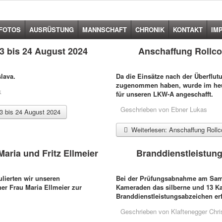
FOTOS
AUSRÜSTUNG
MANNSCHAFT
CHRONIK
KONTAKT
IM
3 bis 24 August 2024
Anschaffung Rollc
lava.
Da die Einsätze nach der Überflut
zugenommen haben, wurde im heuri
k
für unseren LKW-A angeschafft.
Geschrieben von
Ebner Lukas
3 bis 24 August 2024
Weiterlesen: Anschaffung Roll
aria und Fritz Ellmeier
Branddienstleistun
lierten wir unseren
Bei der Prüfungsabnahme am Sams
er Frau Maria Ellmeier zur
Kameraden das silberne und 13 K
Branddienstleistungsabzeichen erf
Geschrieben von
Klaftenegger Chri