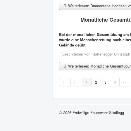
Weiterlesen: Diamantene Hochzeit von
Monatliche Gesamtü
Bei der monatlichen Gesamtübung am Fr
wurde eine Menschenrettung nach ein
Gelände geübt.
Geschrieben von
Klaftenegger Christoph
Weiterlesen: Monatliche Gesamtübun
1
2
3
4
© 2026 Freiwillige Feuerwehr Strallegg