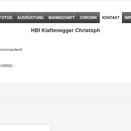
FOTOS
AUSRÜSTUNG
MANNSCHAFT
CHRONIK
KONTAKT
IM
HBI Klaftenegger Christoph
rkommandant)
5102622