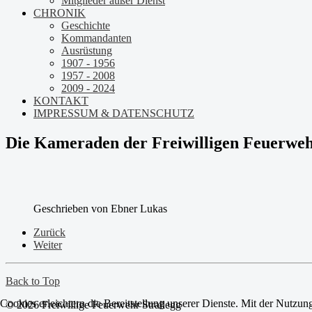
Mitglieder außer Dienst
CHRONIK
Geschichte
Kommandanten
Ausrüstung
1907 - 1956
1957 - 2008
2009 - 2024
KONTAKT
IMPRESSUM & DATENSCHUTZ
Die Kameraden der Freiwilligen Feuerweh
Geschrieben von
Ebner Lukas
Zurück
Weiter
Back to Top
Cookies erleichtern die Bereitstellung unserer Dienste. Mit der Nutzun
© 2026 Freiwillige Feuerwehr Strallegg